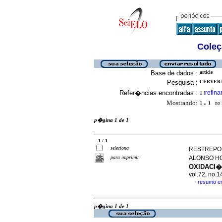
Coleç
Base de dados :
article
Pesquisa :
CERVERA
Refer�ncias encontradas :
refina
1
[
Mostrando:
1 .. 1
no f
p�gina 1 de 1
1 / 1
seleciona
RESTREPO,
para imprimir
ALONSO HO
OXIDACI
vol.72, no.
resumo e
·
p�gina 1 de 1