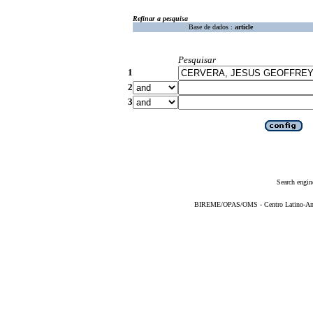
Refinar a pesquisa
Base de dados :
article
Pesquisar
1
2
3
Search engin
BIREME/OPAS/OMS - Centro Latino-Ame