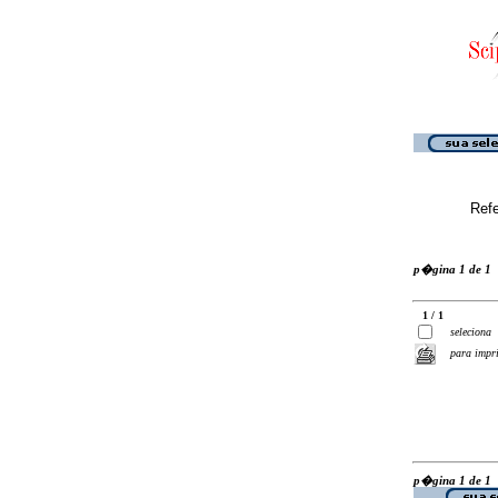
Ref
p�gina 1 de 1
1 / 1
seleciona
para impr
p�gina 1 de 1