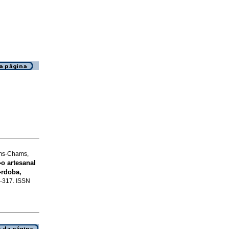
ams-Chams,
o artesanal
�rdoba,
1-317. ISSN