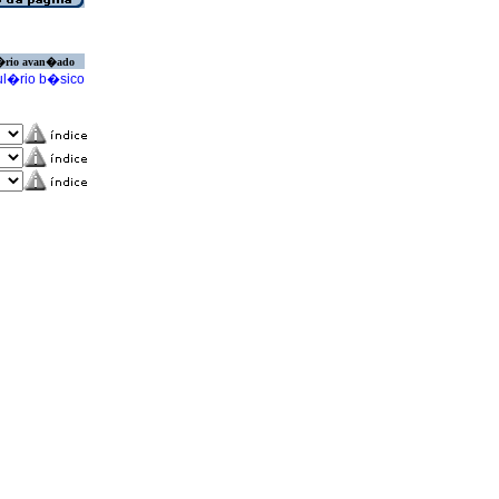
�rio avan�ado
l�rio b�sico