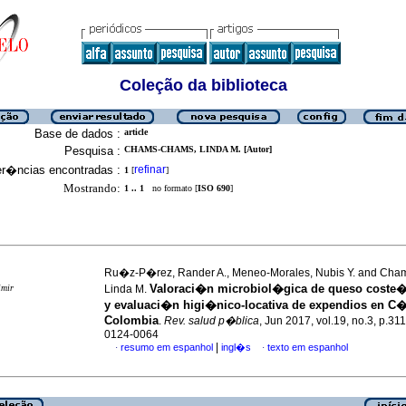
Coleção da biblioteca
Base de dados :
article
Pesquisa :
CHAMS-CHAMS, LINDA M. [Autor]
er�ncias encontradas :
refinar
1
[
]
Mostrando:
1 .. 1
no formato [
ISO 690
]
Ru�z-P�rez, Rander A., Meneo-Morales, Nubis Y. and Ch
Valoraci�n microbiol�gica de queso coste�
imir
Linda M.
y evaluaci�n higi�nico-locativa de expendios en C
Colombia
.
Rev. salud p�blica
, Jun 2017, vol.19, no.3, p.31
0124-0064
|
resumo em espanhol
ingl�s
texto em espanhol
·
·