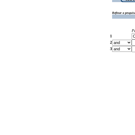
Refinar a pesquis
P
1
2
3