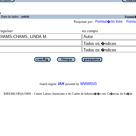
a
Base de dados :
article
Formul
Formul�rio livre
Formu
Pesquisar por :
esquisar
no campo
iAH
WWWISIS
Search engine:
powered by
BIREME/OPAS/OMS - Centro Latino-Americano e do Caribe de Informa��o em Ci�ncias da Sa�de