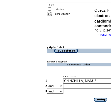
2 / 2
seleciona
Quiroz, Fr
para imprimir
electroc
cardiom
santand
no.3, p.1
resumo
·
p�gina 1 de 1
Refinar a pesquisa
Base de dados :
article
Pesquisar
1
2
3