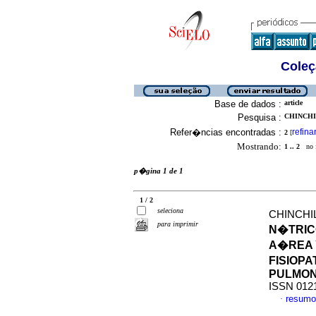
Coleç
Base de dados :
article
Pesquisa :
CHINCHI
Refer�ncias encontradas :
refina
2
[
Mostrando:
1 .. 2
no f
p�gina 1 de 1
1 / 2
seleciona
CHINCHIL
para imprimir
N�TRIC
A�REA 
FISIOP
PULMO
ISSN 012
resumo
·