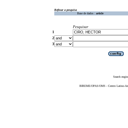
Refinar a pesquisa
Base de dados :
article
Pesquisar
1
2
3
Search engin
BIREME/OPAS/OMS - Centro Latino-Ame