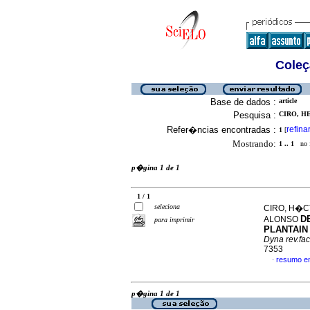
Coleç
Base de dados :
article
Pesquisa :
CIRO, HE
Refer�ncias encontradas :
refina
1
[
Mostrando:
1 .. 1
no f
p�gina 1 de 1
1 / 1
seleciona
CIRO, H�C
D
ALONSO
para imprimir
PLANTAIN 
Dyna rev.fa
7353
resumo e
·
p�gina 1 de 1