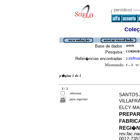
Coleç
Base de dados :
article
Pesquisa :
CORDOBA
Refer�ncias encontradas :
refina
2
[
Mostrando:
1 .. 2
no f
p�gina 1 de 1
1 / 2
seleciona
SANTOS
para imprimir
VILLAFR
ELCY M
PREPAR
FABRIC
REGI�N
rev.fac.n
0012-735