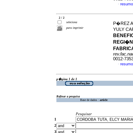
resumo
·
2 / 2
seleciona
P�REZ A
para imprimir
YULY CA
BENEFIC
REGI�N
FABRIC
rev.fac.n
0012-735
resumo
·
p�gina 1 de 1
Refinar a pesquisa
Base de dados :
article
Pesquisar
1
2
3