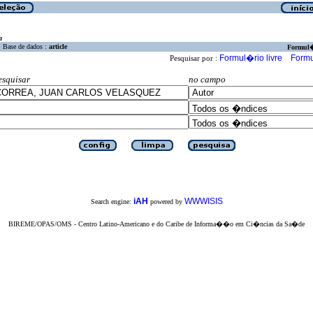
a
Base de dados :
article
Formul
Formul�rio livre
Formu
Pesquisar por :
esquisar
no campo
iAH
WWWISIS
Search engine:
powered by
BIREME/OPAS/OMS - Centro Latino-Americano e do Caribe de Informa��o em Ci�ncias da Sa�de