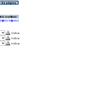
�rio avan�ado
l�rio b�sico