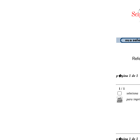
Ref
p�gina 1 de 1
1 / 1
seleciona
para impr
p�gina 1 de 1