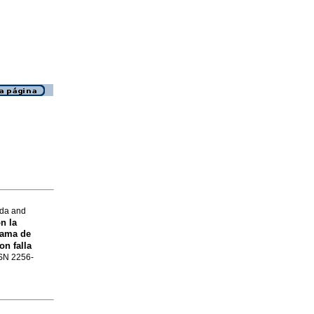
ada and
n la
grama de
on falla
SSN 2256-