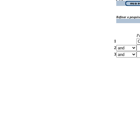
Refinar a pesquis
P
1
2
3