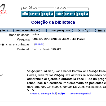
Coleção da biblioteca
Base de dados :
article
Pesquisa :
CORREA, JUAN CARLOS VELASQUEZ [Autor]
er�ncias encontradas :
refinar
1
[
]
Mostrando:
1 .. 1
no formato [
ISO 690
]
Vel�squez G�mez, Gloria Isabel, Borrero, Ana Mar�a Pos
Factores relacionados co
Correa, Juan Carlos Vel�squez
imir
adherencia al ejercicio durante la Fase III de un pro
rehabilitaci�n cardiaca implementado en pacientes c
cardiaca
.
Rev Col Med Fis Rehab
, Dic 2025, vol.35, no.2. I
5655
|
resumo em espanhol
ingl�s
texto em espanhol
·
·