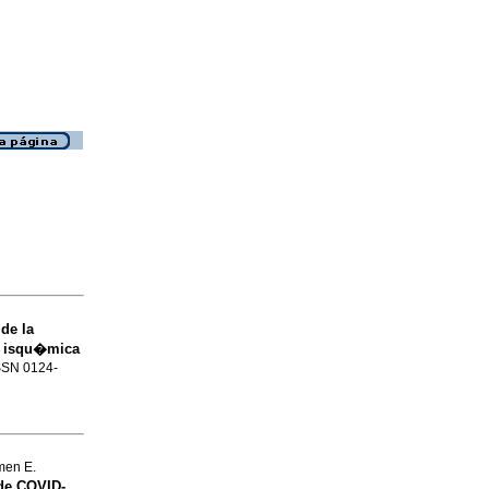
de la
d isqu�mica
 ISSN 0124-
men E.
de COVID-