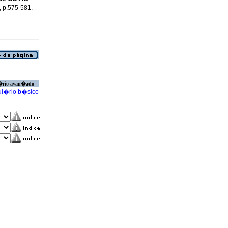
6, p.575-581.
�rio avan�ado
l�rio b�sico