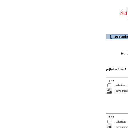
Ref
p�gina 1 de 1
1 / 2
seleciona
para impr
2 / 2
seleciona
para impr