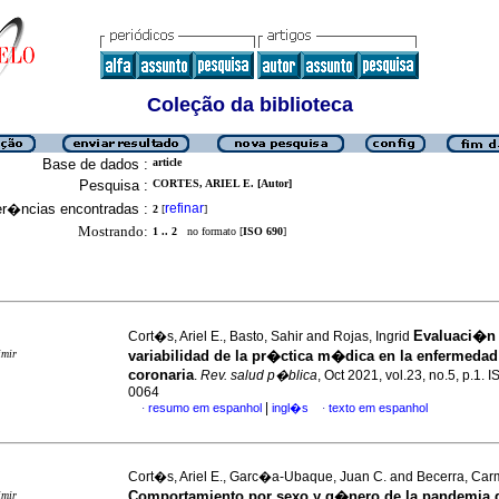
Coleção da biblioteca
Base de dados :
article
Pesquisa :
CORTES, ARIEL E. [Autor]
er�ncias encontradas :
refinar
2
[
]
Mostrando:
1 .. 2
no formato [
ISO 690
]
Evaluaci�n 
Cort�s, Ariel E., Basto, Sahir and Rojas, Ingrid
imir
variabilidad de la pr�ctica m�dica en la enfermeda
coronaria
.
Rev. salud p�blica
, Oct 2021, vol.23, no.5, p.1.
0064
|
resumo em espanhol
ingl�s
texto em espanhol
·
·
Cort�s, Ariel E., Garc�a-Ubaque, Juan C. and Becerra, Car
Comportamiento por sexo y g�nero de la pandemia 
imir