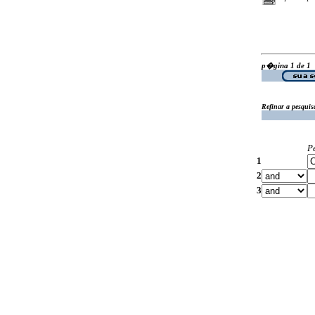
p�gina 1 de 1
Refinar a pesquis
P
1
2
3