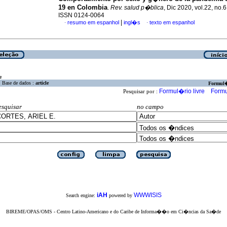
19 en Colombia
.
Rev. salud p�blica
, Dic 2020, vol.22, no.
ISSN 0124-0064
|
resumo em espanhol
ingl�s
texto em espanhol
·
·
a
Base de dados :
article
Formul
Formul�rio livre
Formu
Pesquisar por :
esquisar
no campo
iAH
WWWISIS
Search engine:
powered by
BIREME/OPAS/OMS - Centro Latino-Americano e do Caribe de Informa��o em Ci�ncias da Sa�de