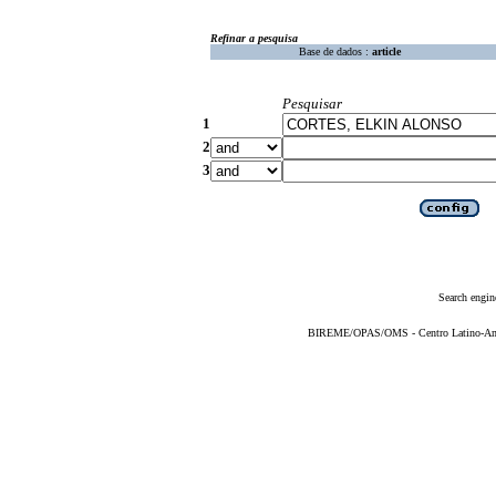
Refinar a pesquisa
Base de dados :
article
Pesquisar
1
2
3
Search engin
BIREME/OPAS/OMS - Centro Latino-Ame