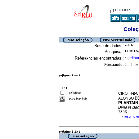
Coleç
Base de dados :
article
Pesquisa :
CORTES,
Refer�ncias encontradas :
refina
1
[
Mostrando:
1 .. 1
no f
p�gina 1 de 1
1 / 1
seleciona
CIRO, H�C
D
ALONSO
para imprimir
PLANTAIN 
Dyna rev.fa
7353
resumo e
·
p�gina 1 de 1