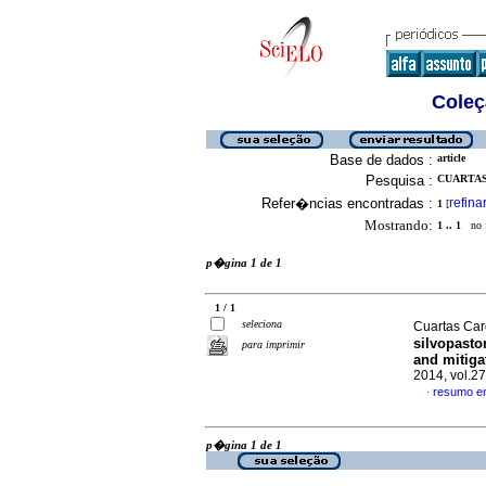
Coleç
Base de dados :
article
Pesquisa :
CUARTAS
Refer�ncias encontradas :
refina
1
[
Mostrando:
1 .. 1
no f
p�gina 1 de 1
1 / 1
seleciona
Cuartas Car
silvopasto
para imprimir
and mitiga
2014, vol.2
resumo e
·
p�gina 1 de 1