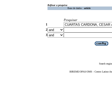
Refinar a pesquisa
Base de dados :
article
Pesquisar
1
2
3
Search engin
BIREME/OPAS/OMS - Centro Latino-Ame