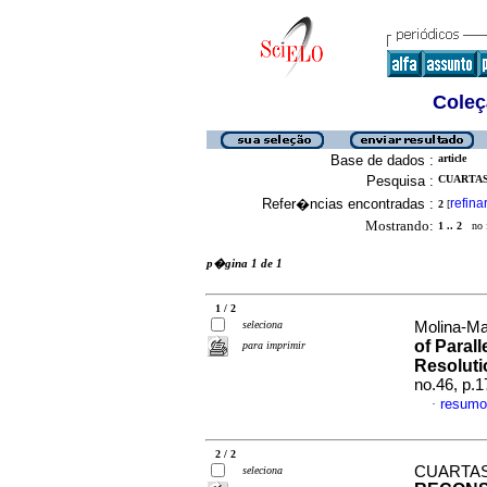
Coleç
Base de dados :
article
Pesquisa :
CUARTAS
Refer�ncias encontradas :
refina
2
[
Mostrando:
1 .. 2
no f
p�gina 1 de 1
1 / 2
seleciona
Molina-Mac
of Parall
para imprimir
Resoluti
no.46, p.
resumo
·
2 / 2
CUARTAS
seleciona