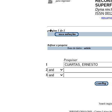
RECONS
para imprimir
SUPERFI
Dyna rev.
ISSN 001
resumo
·
p�gina 1 de 1
Refinar a pesquisa
Base de dados :
article
Pesquisar
1
2
3
Search engin
BIREME/OPAS/OMS - Centro Latino-Ame