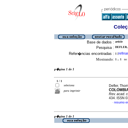
Coleç
Base de dados :
article
Pesquisa :
DEFLER,
Refer�ncias encontradas :
refina
1
[
Mostrando:
1 .. 1
no f
p�gina 1 de 1
1 / 1
seleciona
Defler, Tho
COLOMBIA
para imprimir
Rev. acad. co
434. ISSN 
resumo e
·
p�gina 1 de 1