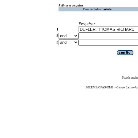
Refinar a pesquisa
Base de dados :
article
Pesquisar
1
2
3
Search engin
BIREME/OPAS/OMS - Centro Latino-Ame