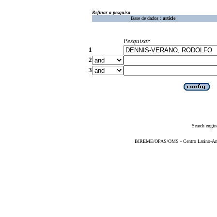
Refinar a pesquisa
Base de dados :
article
Pesquisar
1
2
3
Search engin
BIREME/OPAS/OMS - Centro Latino-Ame