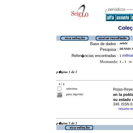
Coleç
Base de dados :
article
Pesquisa :
DENNIS-
Refer�ncias encontradas :
refina
1
[
Mostrando:
1 .. 1
no f
p�gina 1 de 1
1 / 1
seleciona
Rojas-Reyes
en la pob
para imprimir
su estado 
346. ISSN 
resumo e
·
p�gina 1 de 1