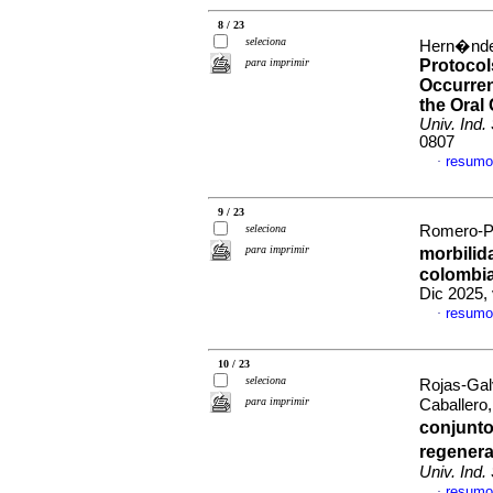
8 / 23
seleciona
Hern�ndez
para imprimir
Protocol
Occurren
the Oral
Univ. Ind.
0807
resumo
·
9 / 23
seleciona
Romero-Po
para imprimir
morbilid
colombia
Dic 2025,
resumo
·
10 / 23
seleciona
Rojas-Gal
para imprimir
Caballero
conjunto
regenera
Univ. Ind.
resumo
·