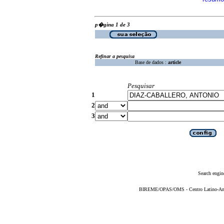
p�gina 1 de 3
Refinar a pesquisa
Base de dados :
article
Pesquisar
1
2
3
Search engin
BIREME/OPAS/OMS - Centro Latino-Ame