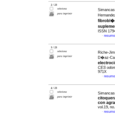
2 / 23
seleciona
Simancas-
para imprimir
Hernandez
fibrobl�
supleme
ISSN 179
resumo
·
3 / 23
seleciona
Riche-Jim
para imprimir
D�az-Caba
electro
CES odont
971X
resumo
·
4 / 23
seleciona
Simancas-
para imprimir
citoquera
con agra
vol.19, n
resumo
·