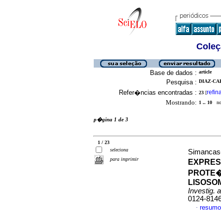
Coleç
Base de dados :
article
Pesquisa :
DIAZ-CA
Refer�ncias encontradas :
refin
23
[
Mostrando:
1 .. 10
no 
p�gina 1 de 3
1 / 23
seleciona
Simancas-
para imprimir
EXPRES
PROTE�
LISOSO
Investig. 
0124-814
resumo
·