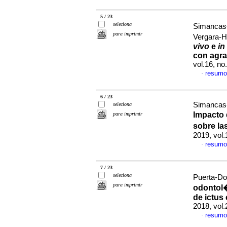
5 / 23
seleciona
Simancas-
para imprimir
Vergara-
vivo
e
in
con agra
vol.16, n
resumo
·
6 / 23
Simancas-
seleciona
Impacto 
para imprimir
sobre la
2019, vol
resumo
·
7 / 23
seleciona
Puerta-Do
para imprimir
odontol�
de ictus
2018, vol
resumo
·