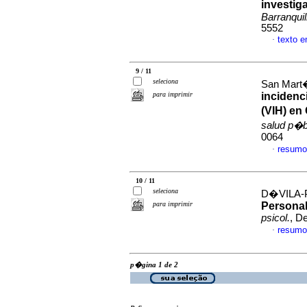
investig
Barranquil
5552
texto 
·
9 / 11
seleciona
San Mart�
para imprimir
incidenc
(VIH) en
salud p�b
0064
resumo
·
10 / 11
seleciona
D�VILA-
para imprimir
Personal
psicol.
, D
resumo
·
p�gina 1 de 2