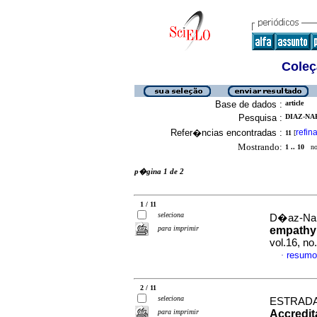
Coleç
Base de dados :
article
Pesquisa :
DIAZ-NAR
Refer�ncias encontradas :
refina
11
[
Mostrando:
1 .. 10
no 
p�gina 1 de 2
1 / 11
seleciona
D�az-Narv
para imprimir
empathy 
vol.16, n
resumo
·
2 / 11
seleciona
ESTRADA
para imprimir
Accredit