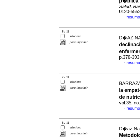
p�blica 
Salud, Bar
0120-555
resumo
·
6 / 11
seleciona
D�AZ-NA
para imprimir
declinac
enferme
p.378-393
resumo
·
7 / 11
seleciona
BARRAZA,
para imprimir
la empat
de nutri
vol.35, n
resumo
·
8 / 11
seleciona
D�az-Narv
para imprimir
Metodolo