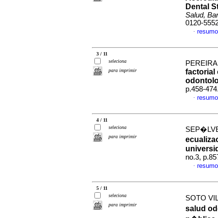
Dental S
Salud, Bar
0120-555
resumo
·
3 / 11
seleciona
PEREIRA 
para imprimir
factorial
odontolo
p.458-474
resumo
·
4 / 11
seleciona
SEP�LVE
para imprimir
ecualiza
universi
no.3, p.8
resumo
·
5 / 11
seleciona
SOTO VILL
para imprimir
salud od