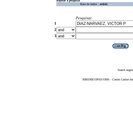
Refinar a pesquisa
Base de dados :
article
Pesquisar
1
2
3
Search engin
BIREME/OPAS/OMS - Centro Latino-Ame