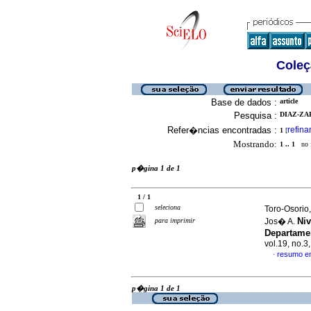
Coleç
Base de dados :
article
Pesquisa :
DIAZ-ZAP
Refer�ncias encontradas :
refina
1
[
Mostrando:
1 .. 1
no f
p�gina 1 de 1
1 / 1
seleciona
Toro-Osorio
Niv
para imprimir
Jos� A.
Departame
vol.19, no.
resumo e
·
p�gina 1 de 1