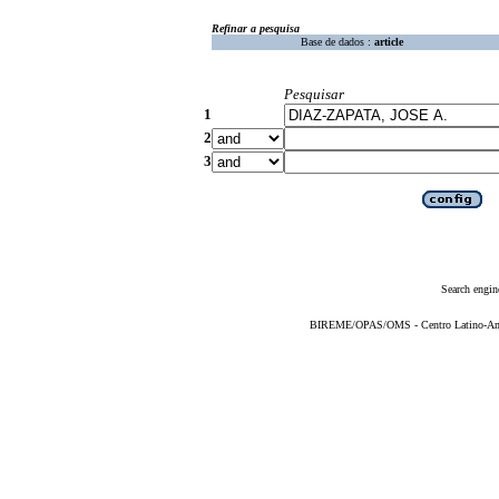
Refinar a pesquisa
Base de dados :
article
Pesquisar
1
2
3
Search engin
BIREME/OPAS/OMS - Centro Latino-Ame