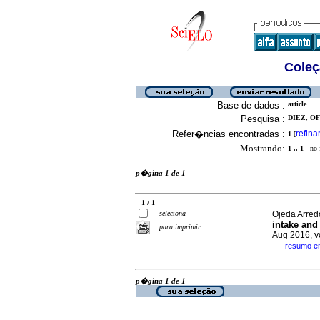
Coleç
Base de dados :
article
Pesquisa :
DIEZ, OF
Refer�ncias encontradas :
refina
1
[
Mostrando:
1 .. 1
no f
p�gina 1 de 1
1 / 1
seleciona
Ojeda Arred
intake and 
para imprimir
Aug 2016, v
resumo e
·
p�gina 1 de 1