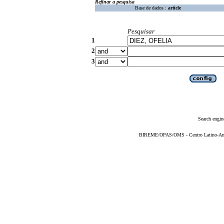
Refinar a pesquisa
Base de dados :
article
Pesquisar
1
2
3
Search engin
BIREME/OPAS/OMS - Centro Latino-Ame