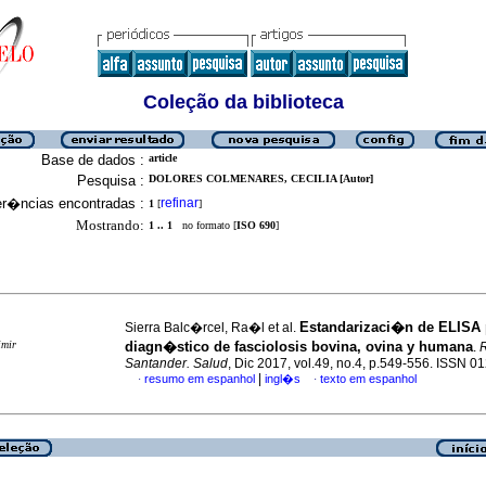
Coleção da biblioteca
Base de dados :
article
Pesquisa :
DOLORES COLMENARES, CECILIA [Autor]
er�ncias encontradas :
refinar
1
[
]
Mostrando:
1 .. 1
no formato [
ISO 690
]
Estandarizaci�n de ELISA 
Sierra Balc�rcel, Ra�l et al.
imir
diagn�stico de fasciolosis bovina, ovina y humana
.
R
Santander. Salud
, Dic 2017, vol.49, no.4, p.549-556. ISSN 
|
resumo em espanhol
ingl�s
texto em espanhol
·
·