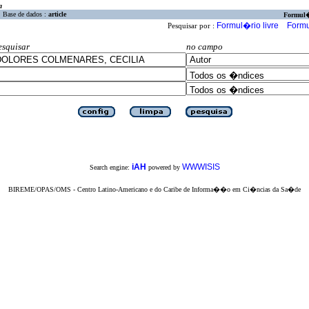
a
Base de dados :
article
Formul
Formul�rio livre
Formu
Pesquisar por :
esquisar
no campo
iAH
WWWISIS
Search engine:
powered by
BIREME/OPAS/OMS - Centro Latino-Americano e do Caribe de Informa��o em Ci�ncias da Sa�de