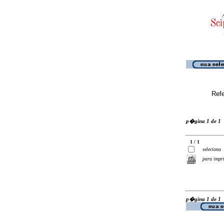
Ref
p�gina 1 de 1
1 / 1
seleciona
para impr
p�gina 1 de 1