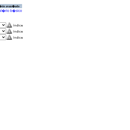
�rio avan�ado
l�rio b�sico