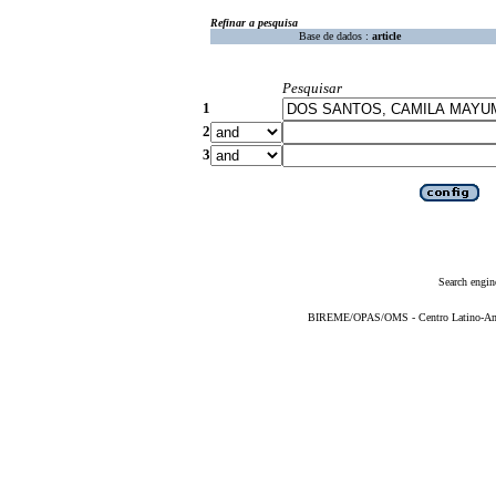
Refinar a pesquisa
Base de dados :
article
Pesquisar
1
2
3
Search engin
BIREME/OPAS/OMS - Centro Latino-Ame