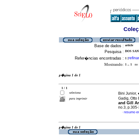
Coleç
Base de dados :
article
Pesquisa :
DOS SAN
Refer�ncias encontradas :
refina
1
[
Mostrando:
1 .. 1
no f
p�gina 1 de 1
1 / 1
seleciona
Bini Junior
Gadig, Otto
para imprimir
and Gill A
no.3, p.305
resumo e
·
p�gina 1 de 1