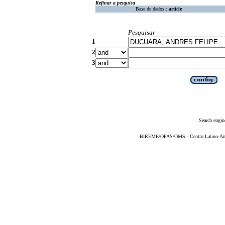
Refinar a pesquisa
Base de dados :
article
Pesquisar
1
2
3
Search engin
BIREME/OPAS/OMS - Centro Latino-Ame