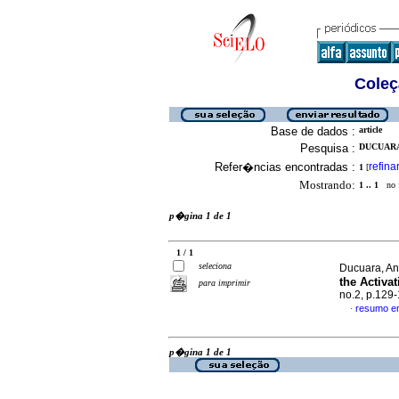
Coleç
Base de dados :
article
Pesquisa :
DUCUARA
Refer�ncias encontradas :
refina
1
[
Mostrando:
1 .. 1
no f
p�gina 1 de 1
1 / 1
seleciona
Ducuara, An
the Activa
para imprimir
no.2, p.129
resumo e
·
p�gina 1 de 1