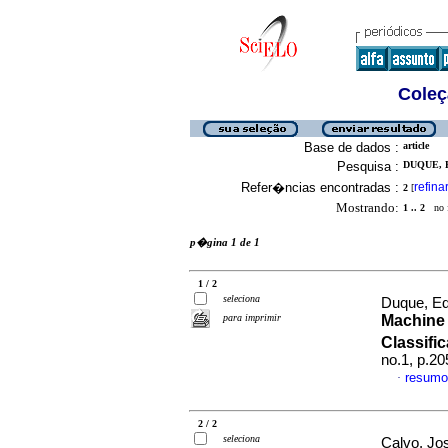
Coleç
Base de dados :
article
Pesquisa :
DUQUE, E
Refer�ncias encontradas :
refina
2
[
Mostrando:
1 .. 2
no f
p�gina 1 de 1
1 / 2
seleciona
Duque, Ed
para imprimir
Machine 
Classific
no.1, p.2
resumo
·
2 / 2
seleciona
Calvo, Jo