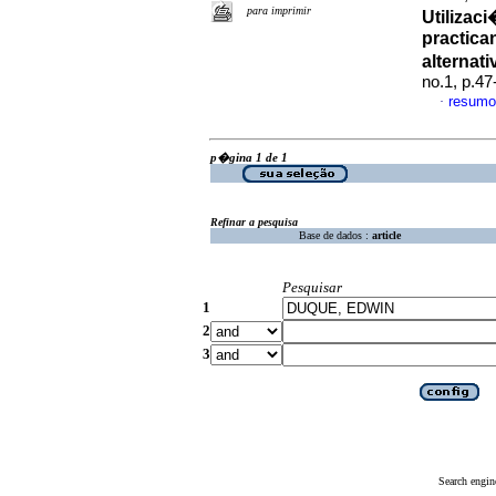
para imprimir
Utilizac
practica
alternat
no.1, p.4
resumo
·
p�gina 1 de 1
Refinar a pesquisa
Base de dados :
article
Pesquisar
1
2
3
Search engin