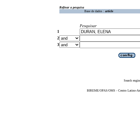
Refinar a pesquisa
Base de dados :
article
Pesquisar
1
2
3
Search engin
BIREME/OPAS/OMS - Centro Latino-Ame