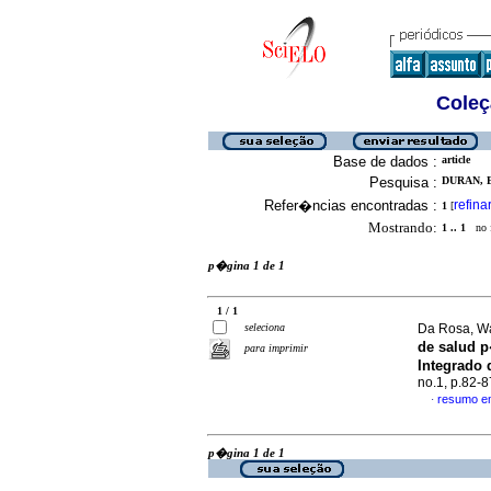
Coleç
Base de dados :
article
Pesquisa :
DURAN, E
Refer�ncias encontradas :
refina
1
[
Mostrando:
1 .. 1
no f
p�gina 1 de 1
1 / 1
seleciona
Da Rosa, Wa
de salud p
para imprimir
Integrado 
no.1, p.82-
resumo e
·
p�gina 1 de 1