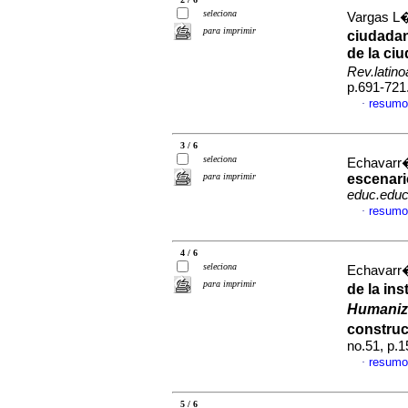
seleciona
Vargas L�
para imprimir
ciudada
de la ci
Rev.latin
p.691-721
resumo
·
3 / 6
seleciona
Echavarr�a
para imprimir
escenari
educ.educ
resumo
·
4 / 6
seleciona
Echavarr�a
para imprimir
de la ins
Humaniz
constru
no.51, p.
resumo
·
5 / 6