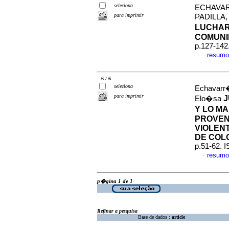
seleciona
ECHAVAR
para imprimir
PADILLA
LUCHA
COMUN
p.127-142
resumo
·
6 / 6
seleciona
Echavarr�
para imprimir
J
Elo�sa
Y LO M
PROVEN
VIOLEN
DE COL
p.51-62. 
resumo
·
p�gina 1 de 1
Refinar a pesquisa
Base de dados :
article