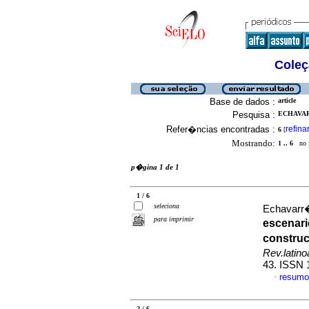
Coleç
Base de dados :
article
Pesquisa :
ECHAVAR
Refer�ncias encontradas :
refina
6
[
Mostrando:
1 .. 6
no f
p�gina 1 de 1
1 / 6
seleciona
Echavarr�
para imprimir
escenari
construc
Rev.latin
43. ISSN 
resumo
·
2 / 6