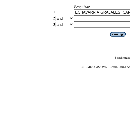
Pesquisar
1
2
3
Search engin
BIREME/OPAS/OMS - Centro Latino-Ame