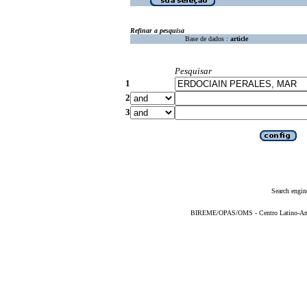
Refinar a pesquisa
Base de dados :
article
Pesquisar
1
2
3
Search engin
BIREME/OPAS/OMS - Centro Latino-Ame