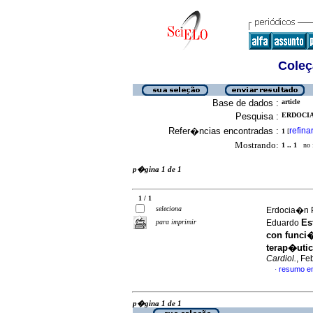
Coleç
Base de dados :
article
Pesquisa :
ERDOCIA
Refer�ncias encontradas :
refina
1
[
Mostrando:
1 .. 1
no f
p�gina 1 de 1
1 / 1
seleciona
Erdocia�n P
Es
para imprimir
Eduardo
con funci�
terap�uti
Cardiol.
, Fe
resumo e
·
p�gina 1 de 1