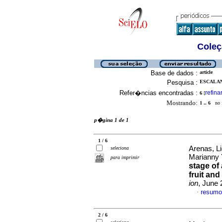
Coleç
Base de dados :
article
Pesquisa :
ESCALAN
Refer�ncias encontradas :
refina
6
[
Mostrando:
1 .. 6
no f
p�gina 1 de 1
1 / 6
Arenas, L
seleciona
Marianny 
para imprimir
stage of 
fruit an
ion
, June 
resumo
·
2 / 6