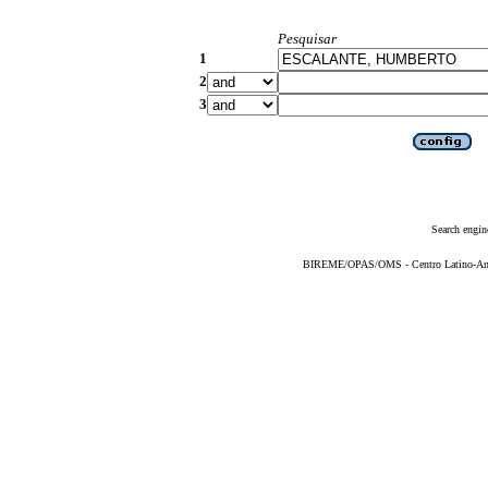
Pesquisar
1
2
3
Search engin
BIREME/OPAS/OMS - Centro Latino-Ame