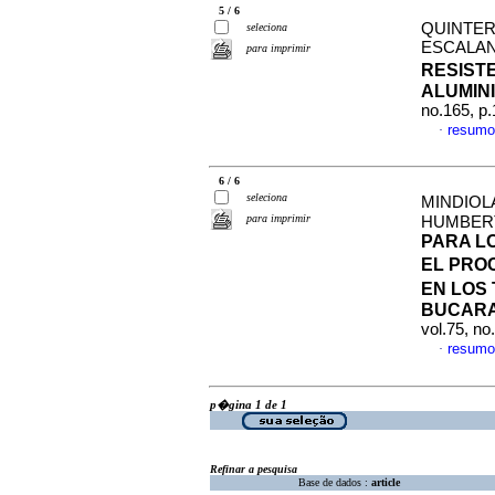
5 / 6
QUINTERO
seleciona
ESCALA
para imprimir
RESIST
ALUMIN
no.165, p
resumo
·
6 / 6
seleciona
MINDIOL
para imprimir
HUMBE
PARA L
EL PRO
EN LOS
BUCAR
vol.75, n
resumo
·
p�gina 1 de 1
Refinar a pesquisa
Base de dados :
article