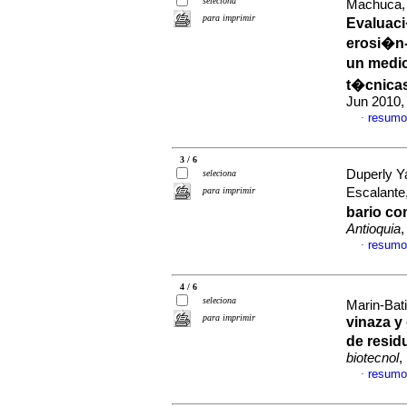
seleciona
Machuca,
para imprimir
Evaluaci
erosi�n-
un medio
t�cnica
Jun 2010,
resumo
·
3 / 6
Duperly Ya
seleciona
para imprimir
Escalant
bario c
Antioquia
,
resumo
·
4 / 6
seleciona
Marin-Bati
para imprimir
vinaza y 
de resi
biotecnol
,
resumo
·