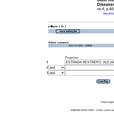
Diseases
no.4, p.4
resumo
·
p�gina 1 de 2
Refinar a pesquisa
Base de dados :
article
Pesquisar
1
2
3
Search engin
BIREME/OPAS/OMS - Centro Latino-Ame