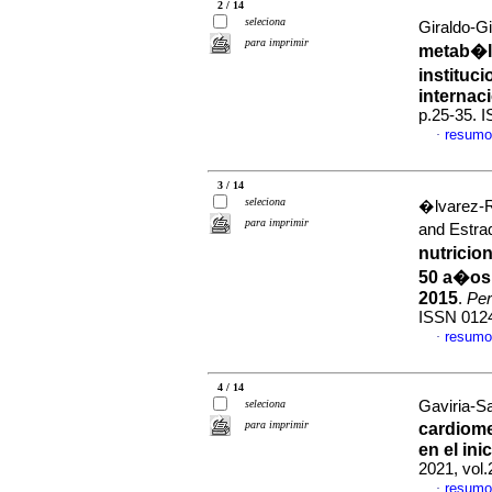
2 / 14
seleciona
Giraldo-Gi
para imprimir
metab�li
instituc
internac
p.25-35. 
resumo
·
3 / 14
seleciona
�lvarez-R
para imprimir
and Estra
nutricio
50 a�os
2015
.
Per
ISSN 012
resumo
·
4 / 14
seleciona
Gaviria-Sal
para imprimir
cardiome
en el in
2021, vol.
resumo
·