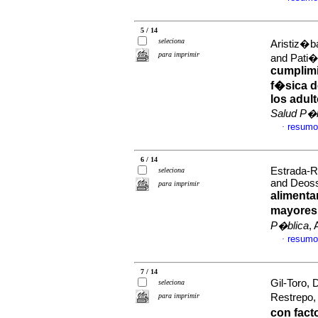
5 / 14
seleciona
Aristiz�ba
para imprimir
and Pati�
cumplimi
f�sica d
los adul
Salud P�b
resumo
·
6 / 14
Estrada-R
seleciona
and Deoss
para imprimir
alimenta
mayores
P�blica
,
resumo
·
7 / 14
Gil-Toro, 
seleciona
para imprimir
Restrepo,
con fac