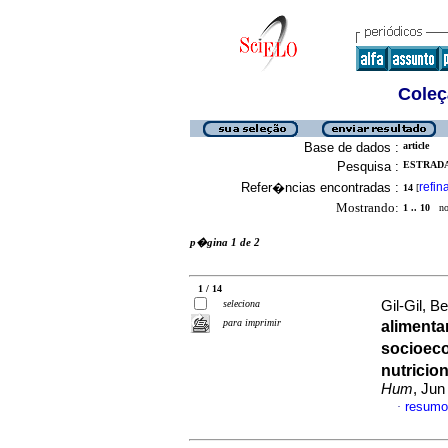
Coleç
Base de dados :
article
Pesquisa :
ESTRADA
Refer�ncias encontradas :
refin
14
[
Mostrando:
1 .. 10
no 
p�gina 1 de 2
1 / 14
seleciona
Gil-Gil, Be
para imprimir
alimenta
socioeco
nutricio
Hum
, Jun
resumo
·