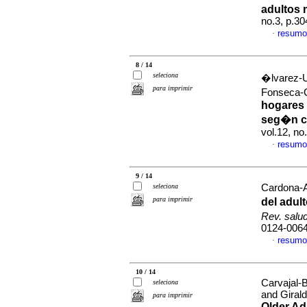
adultos
no.3, p.3
resumo
·
8 / 14
seleciona
�lvarez-U
para imprimir
Fonseca-
hogares 
seg�n ca
vol.12, n
resumo
·
9 / 14
seleciona
Cardona-A
para imprimir
del adul
Rev. salu
0124-006
resumo
·
10 / 14
Carvajal-
seleciona
and Giral
para imprimir
Older Adu