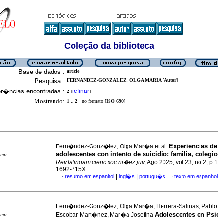
Coleção da biblioteca
Base de dados :
article
Pesquisa :
FERNANDEZ-GONZALEZ, OLGA MARIA [Autor]
er�ncias encontradas :
refinar
2
[
]
Mostrando:
1 .. 2
no formato [
ISO 690
]
Experiencias de
Fern�ndez-Gonz�lez, Olga Mar�a et al.
adolescentes con intento de suicidio: familia, colegi
imir
Rev.latinoam.cienc.soc.ni�ez juv
, Ago 2025, vol.23, no.2, p.
1692-715X
|
|
resumo em espanhol
ingl�s
portugu�s
texto em espanhol
·
·
Fern�ndez-Gonz�lez, Olga Mar�a, Herrera-Salinas, Pablo
Adolescentes en Psi
Escobar-Mart�nez, Mar�a Josefina
imir