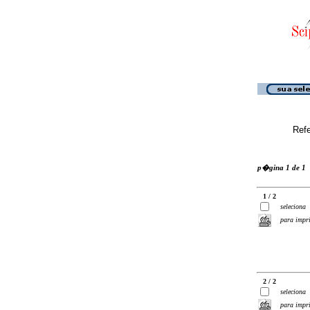
Ref
p�gina 1 de 1
1 / 2
seleciona
para impr
2 / 2
seleciona
para impr