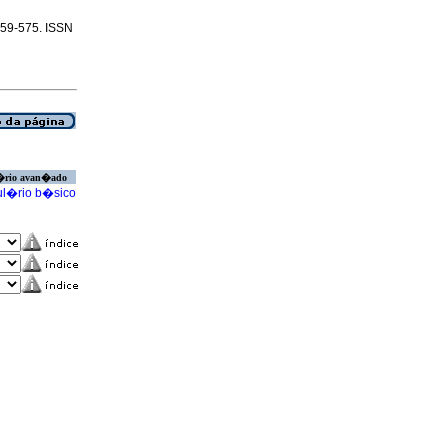
.559-575. ISSN
�rio avan�ado
l�rio b�sico