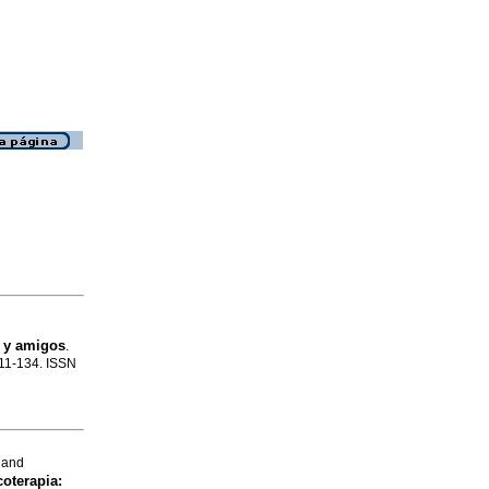
o y amigos
.
111-134. ISSN
 and
coterapia
: