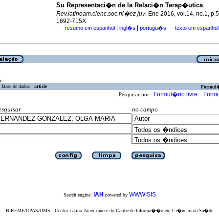
Su Representaci�n de la Relaci�n Terap�utica
.
Rev.latinoam.cienc.soc.ni�ez juv
, Ene 2016, vol.14, no.1, p
1692-715X
|
|
resumo em espanhol
ingl�s
portugu�s
texto em espanhol
·
·
a
Base de dados :
article
Formul
Formul�rio livre
Formu
Pesquisar por :
esquisar
no campo
iAH
WWWISIS
Search engine:
powered by
BIREME/OPAS/OMS - Centro Latino-Americano e do Caribe de Informa��o em Ci�ncias da Sa�de