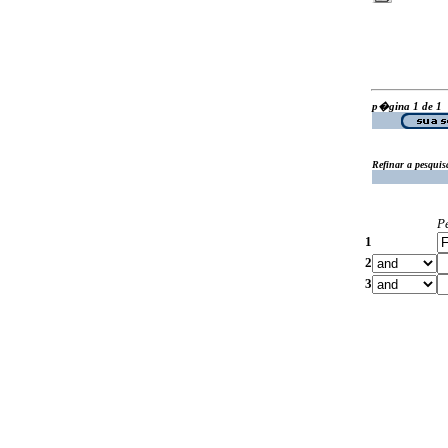
p�gina 1 de 1
Refinar a pesquis
P
1
2
3