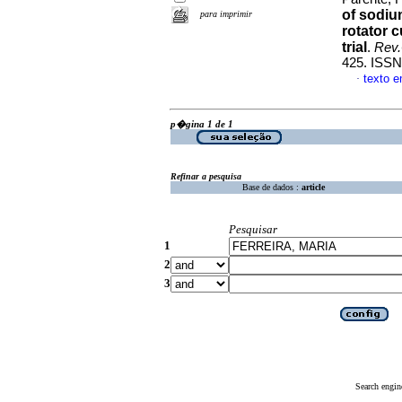
of sodium
para imprimir
rotator 
trial
.
Rev.
425. ISSN
texto 
·
p�gina 1 de 1
Refinar a pesquisa
Base de dados :
article
Pesquisar
1
2
3
Search engin