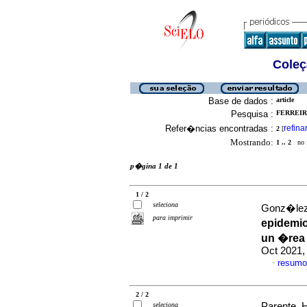
Coleç
Base de dados :
article
Pesquisa :
FERREIRA
Refer�ncias encontradas :
refina
2
[
Mostrando:
1 .. 2
no f
p�gina 1 de 1
1 / 2
seleciona
Gonz�lez-
para imprimir
epidemio
un �rea
Oct 2021, 
resumo
·
2 / 2
seleciona
Parente, H