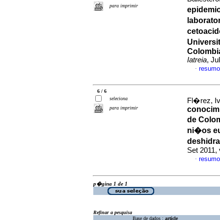
para imprimir
epidemio
laborato
cetoacid
Universi
Colombia
Iatreia
, Ju
resumo
·
6 / 6
seleciona
Fl�rez, I
para imprimir
conocimi
de Colom
ni�os e
deshidra
Set 2011,
resumo
·
p�gina 1 de 1
Refinar a pesquisa
Base de dados :
article