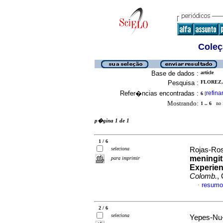
Coleç
Base de dados :
article
Pesquisa :
FLOREZ, 
Refer�ncias encontradas :
refina
6
[
Mostrando:
1 .. 6
no f
p�gina 1 de 1
1 / 6
seleciona
Rojas-Ros
meningiti
para imprimir
Experien
Colomb.
,
resumo
·
2 / 6
seleciona
Yepes-Nu