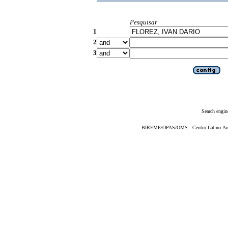
Pesquisar
1
2
3
Search engin
BIREME/OPAS/OMS - Centro Latino-Ame