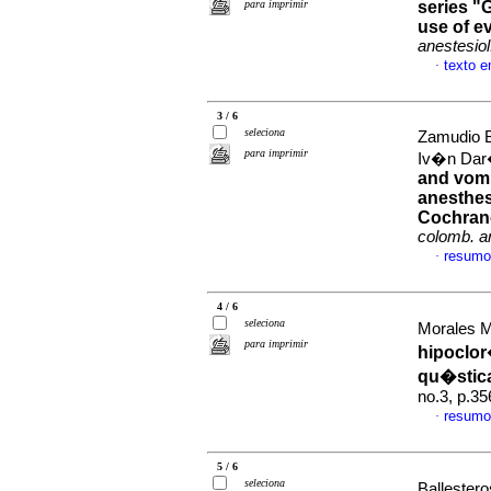
para imprimir
series "
use of ev
anestesiol
texto 
·
3 / 6
seleciona
Zamudio B
para imprimir
Iv�n Da
and vomi
anesthe
Cochrane
colomb. an
resumo
·
4 / 6
seleciona
Morales M
para imprimir
hipoclor
qu�stica
no.3, p.3
resumo
·
5 / 6
seleciona
Ballester