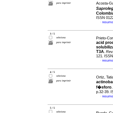
Acosta-G
para imprimir
Saprole
Colombi
ISSN 012
resumo
·
3 / 5
seleciona
Prieto-Cor
acid pro
para imprimir
solubili
T3A
.
Rev.
121. ISSN
resumo
·
4 / 5
seleciona
Ortiz, Tati
para imprimir
actinoba
f�sforo
p.32-39. 
resumo
·
5 / 5
seleciona