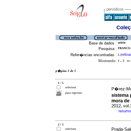
Coleç
Base de dados :
article
Pesquisa :
FRANCO-
Refer�ncias encontradas :
refina
5
[
Mostrando:
1 .. 5
no f
p�gina 1 de 1
1 / 5
seleciona
P�rez-Mon
para imprimir
sistema 
mora de 
2012, vol
resumo
·
2 / 5
Prada-Sal
seleciona