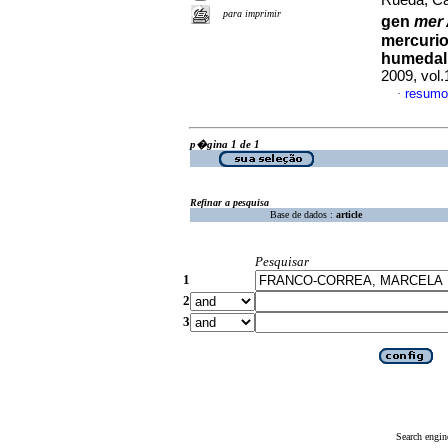
Rueda, Car
para imprimir
gen
mer
mercurio
humedal
2009, vol
resumo
·
p�gina 1 de 1
Refinar a pesquisa
Base de dados :
article
Pesquisar
1
2
3
Search engin