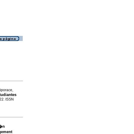
iporace,
tudiantes
122. ISSN
i�n
agement