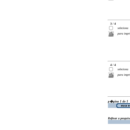
3 / 4
seleciona
para impr
4 / 4
seleciona
para impr
p�gina 1 de 1
Refinar a pesquis