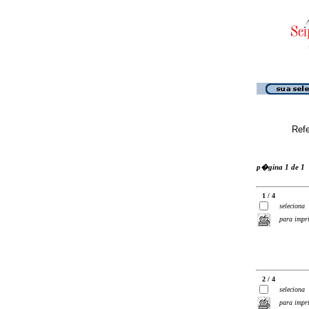
Ref
p�gina 1 de 1
1 / 4
seleciona
para impr
2 / 4
seleciona
para impr