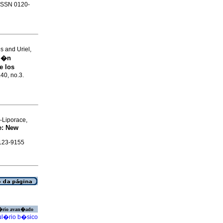
 ISSN 0120-
 and Uriel,
ci�n
e los
.40, no.3.
-Liporace,
e: New
0123-9155
�rio avan�ado
l�rio b�sico