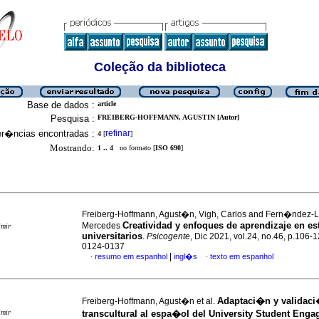
Coleção da biblioteca
Base de dados :
article
Pesquisa :
FREIBERG-HOFFMANN, AGUSTIN [Autor]
er�ncias encontradas :
refinar
4
[
]
Mostrando:
1 .. 4
no formato [
ISO 690
]
Freiberg-Hoffmann, Agust�n, Vigh, Carlos and Fern�ndez-L
Creatividad y enfoques de aprendizaje en es
Mercedes
imir
universitarios
.
Psicogente
, Dic 2021, vol.24, no.46, p.106-
0124-0137
|
resumo em espanhol
ingl�s
texto em espanhol
·
·
Adaptaci�n y validac
Freiberg-Hoffmann, Agust�n et al.
imir
transcultural al espa�ol del University Student Eng