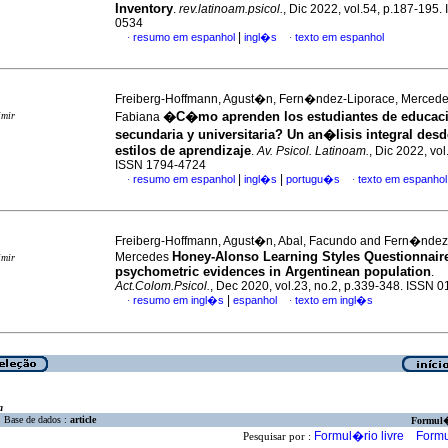
Inventory
.
rev.latinoam.psicol.
, Dic 2022, vol.54, p.187-195.
0534
|
resumo em espanhol
ingl�s
texto em espanhol
·
·
Freiberg-Hoffmann, Agust�n, Fern�ndez-Liporace, Mercedes
�C�mo aprenden los estudiantes de educa
imir
Fabiana
secundaria y universitaria? Un an�lisis integral desd
estilos de aprendizaje
.
Av. Psicol. Latinoam.
, Dic 2022, vol
ISSN 1794-4724
|
|
resumo em espanhol
ingl�s
portugu�s
texto em espanhol
·
·
Freiberg-Hoffmann, Agust�n, Abal, Facundo and Fern�ndez
Honey-Alonso Learning Styles Questionnair
Mercedes
imir
psychometric evidences in Argentinean population
.
Act.Colom.Psicol.
, Dec 2020, vol.23, no.2, p.339-348. ISSN 
|
resumo em ingl�s
espanhol
texto em ingl�s
·
·
a
Base de dados :
article
Formul
Formul�rio livre
Formu
Pesquisar por :