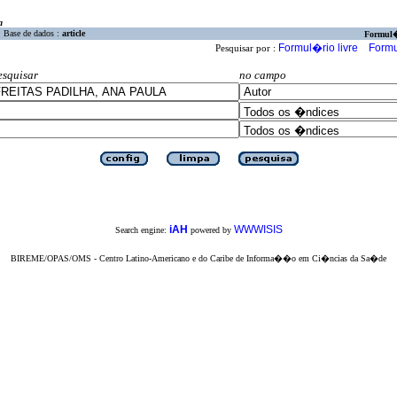
a
Base de dados :
article
Formul
Formul�rio livre
Formu
Pesquisar por :
esquisar
no campo
iAH
WWWISIS
Search engine:
powered by
BIREME/OPAS/OMS - Centro Latino-Americano e do Caribe de Informa��o em Ci�ncias da Sa�de