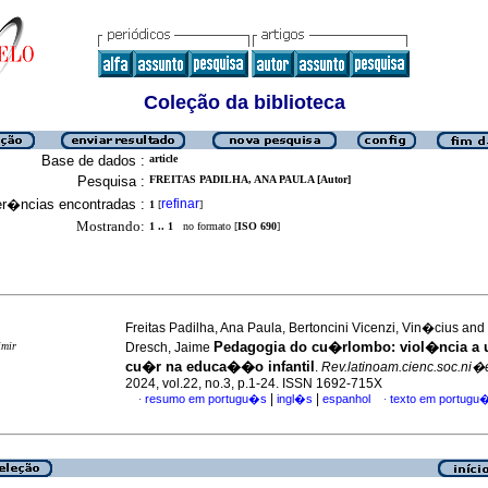
Coleção da biblioteca
Base de dados :
article
Pesquisa :
FREITAS PADILHA, ANA PAULA [Autor]
er�ncias encontradas :
refinar
1
[
]
Mostrando:
1 .. 1
no formato [
ISO 690
]
Freitas Padilha, Ana Paula, Bertoncini Vicenzi, Vin�cius and
Pedagogia do cu�rlombo: viol�ncia a 
imir
Dresch, Jaime
cu�r na educa��o infantil
.
Rev.latinoam.cienc.soc.ni�
2024, vol.22, no.3, p.1-24. ISSN 1692-715X
|
|
resumo em portugu�s
ingl�s
espanhol
texto em portugu
·
·