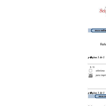
Ref
p�gina 1 de 1
1 / 1
seleciona
para impr
p�gina 1 de 1