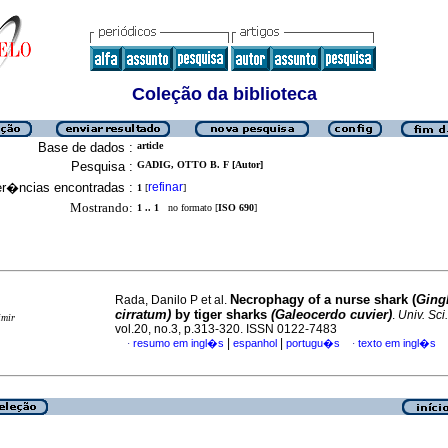
Coleção da biblioteca
Base de dados :
article
Pesquisa :
GADIG, OTTO B. F [Autor]
er�ncias encontradas :
refinar
1
[
]
Mostrando:
1 .. 1
no formato [
ISO 690
]
Necrophagy of a nurse shark (
Ging
Rada, Danilo P et al.
cirratum)
by tiger sharks
(Galeocerdo cuvier)
.
Univ. Sci.
imir
vol.20, no.3, p.313-320. ISSN 0122-7483
|
|
resumo em ingl�s
espanhol
portugu�s
texto em ingl�s
·
·