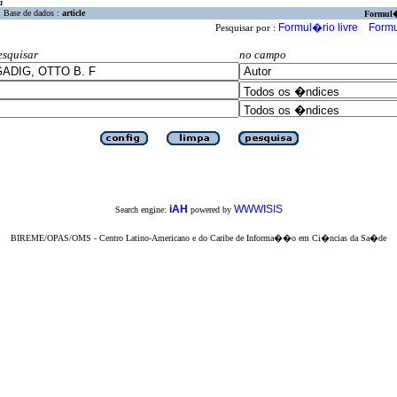
a
Base de dados :
article
Formul
Formul�rio livre
Formu
Pesquisar por :
esquisar
no campo
iAH
WWWISIS
Search engine:
powered by
BIREME/OPAS/OMS - Centro Latino-Americano e do Caribe de Informa��o em Ci�ncias da Sa�de