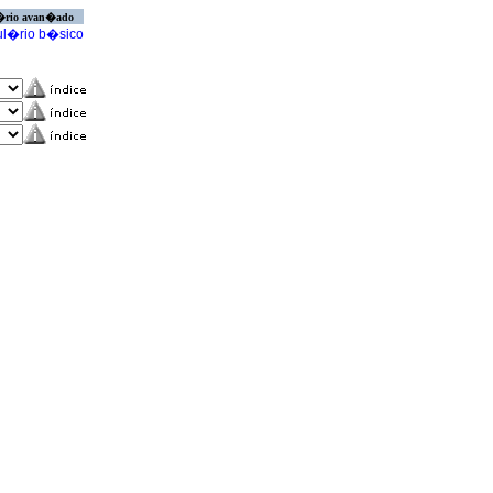
�rio avan�ado
l�rio b�sico