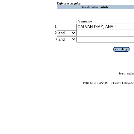
Refinar a pesquisa
Base de dados :
article
Pesquisar
1
2
3
Search engin
BIREME/OPAS/OMS - Centro Latino-Ame