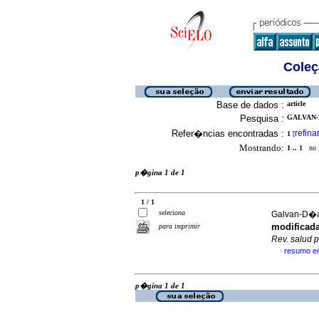
Coleç
Base de dados :
article
Pesquisa :
GALVAN-D
Refer�ncias encontradas :
refina
1
[
Mostrando:
1 .. 1
no f
p�gina 1 de 1
1 / 1
seleciona
Galvan-D�az
modificad
para imprimir
Rev. salud 
resumo e
·
p�gina 1 de 1