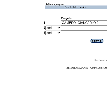
Refinar a pesquisa
Base de dados :
article
Pesquisar
1
2
3
Search engin
BIREME/OPAS/OMS - Centro Latino-Ame