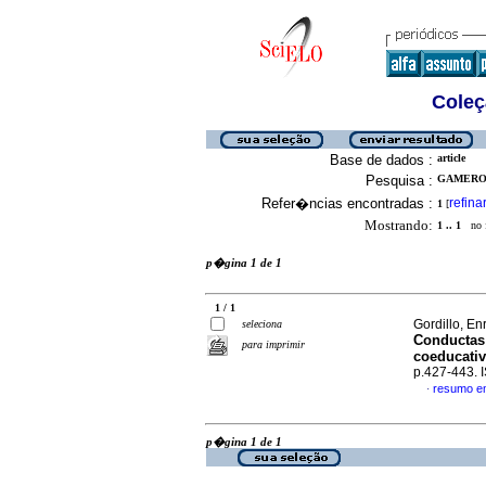
Coleç
Base de dados :
article
Pesquisa :
GAMERO,
Refer�ncias encontradas :
refina
1
[
Mostrando:
1 .. 1
no f
p�gina 1 de 1
1 / 1
Gordillo, En
seleciona
Conductas 
para imprimir
coeducativ
p.427-443.
resumo e
·
p�gina 1 de 1