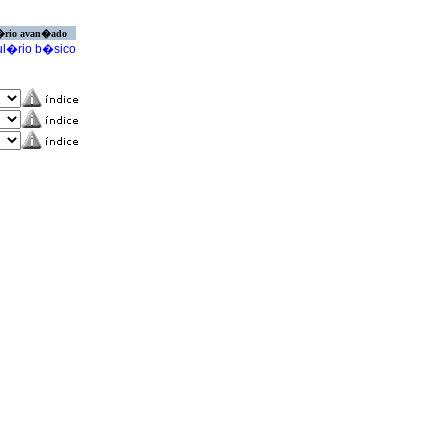
�rio avan�ado
l�rio b�sico