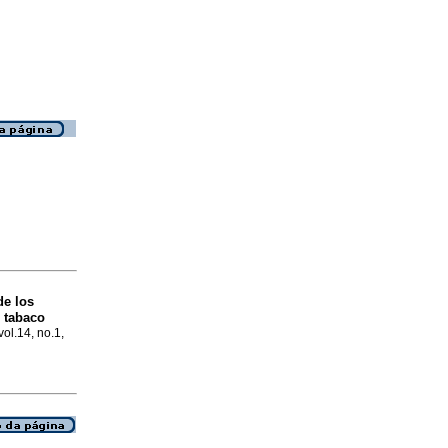
de los
 tabaco
vol.14, no.1,