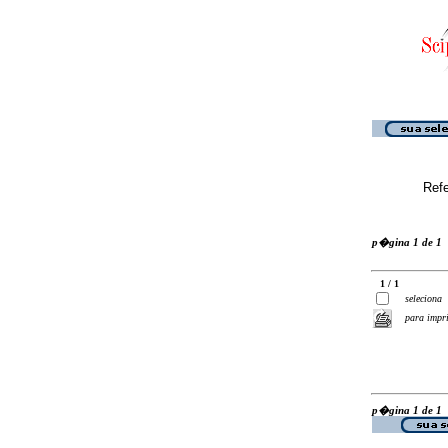
Ref
p�gina 1 de 1
1 / 1
seleciona
para impr
p�gina 1 de 1