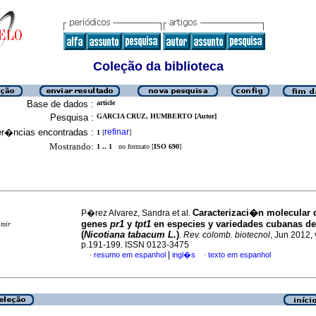
Coleção da biblioteca
Base de dados :
article
Pesquisa :
GARCIA CRUZ, HUMBERTO [Autor]
er�ncias encontradas :
refinar
1
[
]
Mostrando:
1 .. 1
no formato [
ISO 690
]
Caracterizaci�n molecular 
P�rez Alvarez, Sandra et al.
genes
pr1
y
tpt1
en especies y variedades cubanas de
imir
(
Nicotiana tabacum L.
)
.
Rev. colomb. biotecnol
, Jun 2012, 
p.191-199. ISSN 0123-3475
|
resumo em espanhol
ingl�s
texto em espanhol
·
·