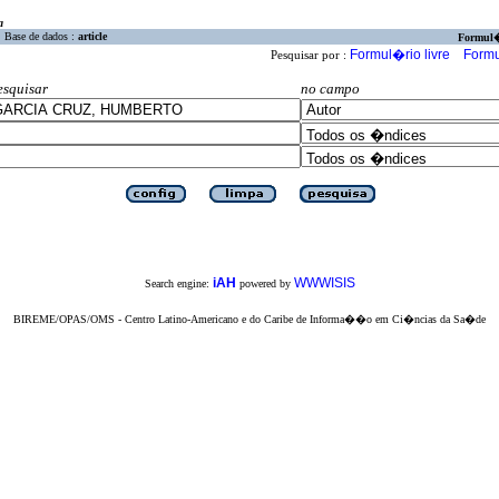
a
Base de dados :
article
Formul
Formul�rio livre
Formu
Pesquisar por :
esquisar
no campo
iAH
WWWISIS
Search engine:
powered by
BIREME/OPAS/OMS - Centro Latino-Americano e do Caribe de Informa��o em Ci�ncias da Sa�de