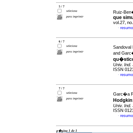
5 / 7
seleciona
Ruiz-Ben�
para imprimir
que simu
vol.27, n
resumo
·
6 / 7
seleciona
Sandoval 
para imprimir
and Garc�
qu�stico
Univ. Ind.
ISSN 012
resumo
·
7 / 7
seleciona
Garc�a Ra
para imprimir
Hodgkin
Univ. Ind.
ISSN 012
resumo
·
p�gina 1 de 1