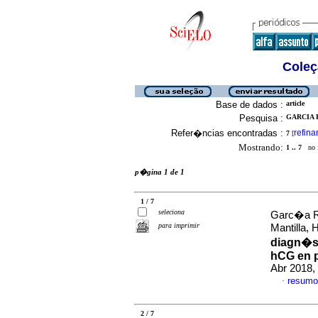
Coleç
Base de dados :
article
Pesquisa :
GARCIA 
Refer�ncias encontradas :
refina
7
[
Mostrando:
1 .. 7
no f
p�gina 1 de 1
1 / 7
seleciona
Garc�a Ra
para imprimir
Mantilla,
diagn�st
hCG en p
Abr 2018,
resumo
·
2 / 7