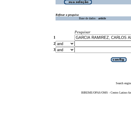
Refinar a pesquisa
Base de dados :
article
Pesquisar
1
2
3
Search engin
BIREME/OPAS/OMS - Centro Latino-Ame