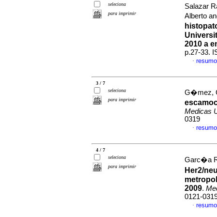
seleciona
Salazar R
para imprimir
Alberto a
histopat
Universi
2010 a e
p.27-33. 
resumo
·
3 / 7
seleciona
G�mez, Ca
para imprimir
escamoce
Medicas 
0319
resumo
·
4 / 7
seleciona
Garc�a Ra
para imprimir
Her2/neu
metropol
2009
.
Me
0121-031
resumo
·