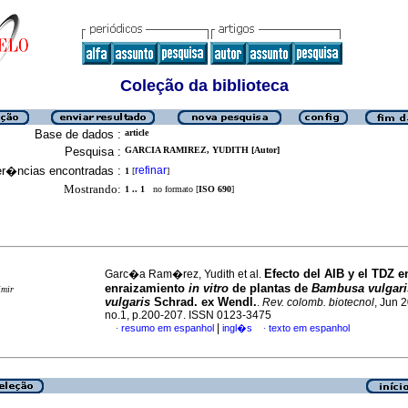
Coleção da biblioteca
Base de dados :
article
Pesquisa :
GARCIA RAMIREZ, YUDITH [Autor]
er�ncias encontradas :
refinar
1
[
]
Mostrando:
1 .. 1
no formato [
ISO 690
]
Efecto del AIB y el TDZ e
Garc�a Ram�rez, Yudith et al.
enraizamiento
in vitro
de plantas de
Bambusa vulgari
imir
vulgaris
Schrad. ex Wendl.
.
Rev. colomb. biotecnol
, Jun 2
no.1, p.200-207. ISSN 0123-3475
|
resumo em espanhol
ingl�s
texto em espanhol
·
·