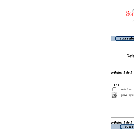
Ref
p�gina 1 de 1
1 / 1
seleciona
para impr
p�gina 1 de 1