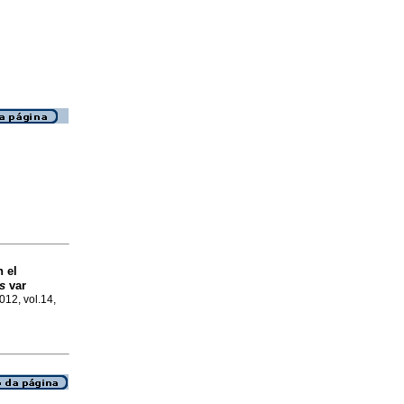
n el
s
var
012, vol.14,