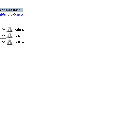
�rio avan�ado
l�rio b�sico