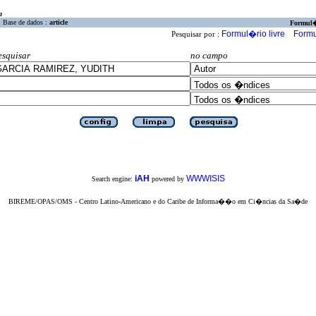
a
Base de dados :
article
Formul
Formul�rio livre
Formu
Pesquisar por :
esquisar
no campo
iAH
WWWISIS
Search engine:
powered by
BIREME/OPAS/OMS - Centro Latino-Americano e do Caribe de Informa��o em Ci�ncias da Sa�de