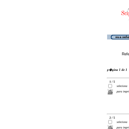
Ref
p�gina 1 de 1
1 / 5
seleciona
para impr
2 / 5
seleciona
para impr