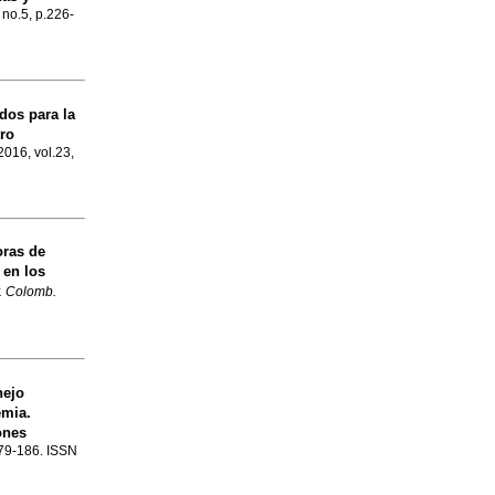
 no.5, p.226-
dos para la
ro
2016, vol.23,
oras de
 en los
. Colomb.
nejo
emia.
ones
.179-186. ISSN