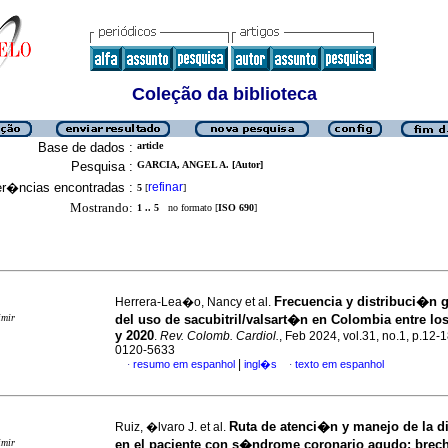
Coleção da biblioteca
Base de dados :
article
Pesquisa :
GARCIA, ANGEL A. [Autor]
er�ncias encontradas :
refinar
5
[
]
Mostrando:
1 .. 5
no formato [
ISO 690
]
Frecuencia y distribuci�n 
Herrera-Lea�o, Nancy et al.
imir
del uso de sacubitril/valsart�n en Colombia entre l
y 2020
.
Rev. Colomb. Cardiol.
, Feb 2024, vol.31, no.1, p.12-
0120-5633
|
resumo em espanhol
ingl�s
texto em espanhol
·
·
Ruta de atenci�n y manejo de la d
Ruiz, �lvaro J. et al.
imir
en el paciente con s�ndrome coronario agudo: brec