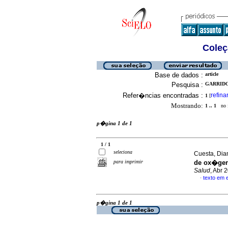
Coleç
Base de dados :
article
Pesquisa :
GARRIDO,
Refer�ncias encontradas :
refina
1
[
Mostrando:
1 .. 1
no f
p�gina 1 de 1
1 / 1
seleciona
Cuesta, Dian
para imprimir
de ox�gen
Salud
, Abr 
texto em 
·
p�gina 1 de 1