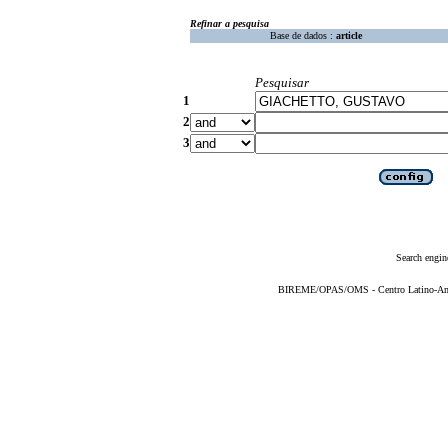
Refinar a pesquisa
Base de dados :
article
Pesquisar
1
2
3
Search engin
BIREME/OPAS/OMS - Centro Latino-Ame