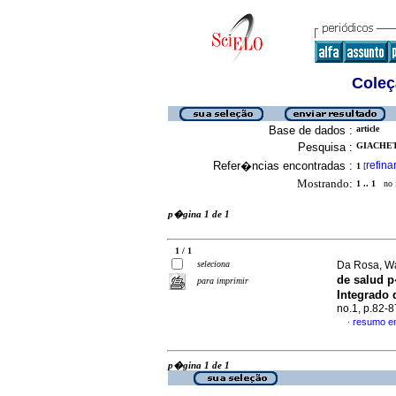
Coleç
Base de dados :
article
Pesquisa :
GIACHET
Refer�ncias encontradas :
refina
1
[
Mostrando:
1 .. 1
no f
p�gina 1 de 1
1 / 1
seleciona
Da Rosa, Wa
de salud p
para imprimir
Integrado 
no.1, p.82-
resumo e
·
p�gina 1 de 1