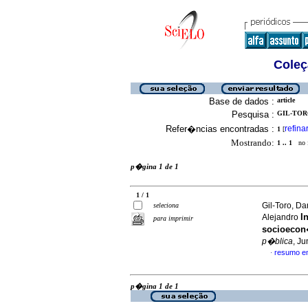
Coleç
Base de dados :
article
Pesquisa :
GIL-TORO
Refer�ncias encontradas :
refina
1
[
Mostrando:
1 .. 1
no f
p�gina 1 de 1
1 / 1
Gil-Toro, Da
seleciona
I
Alejandro
para imprimir
socioecon
p�blica
, J
resumo e
·
p�gina 1 de 1