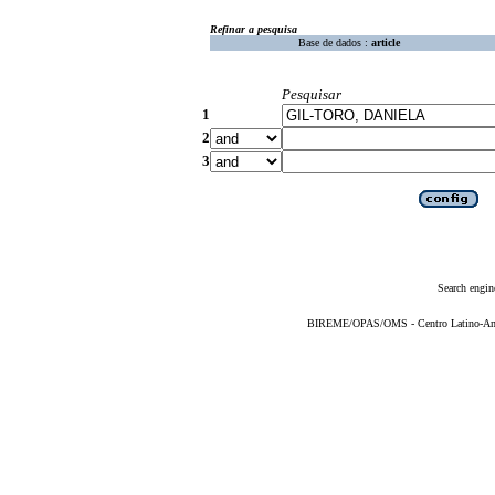
Refinar a pesquisa
Base de dados :
article
Pesquisar
1
2
3
Search engin
BIREME/OPAS/OMS - Centro Latino-Ame