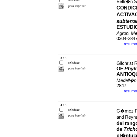
seleciona
Beltr�n S
para imprimir
CONDIC
ACTIVA
subterra
ESTUDI
Agron. M
0304-284
resumo
·
3 / 5
seleciona
Gilchrist 
OF
Phyto
para imprimir
ANTIOQ
Medell�n
2847
resumo
·
4 / 5
seleciona
G�mez Ram
para imprimir
and Reyna
del rang
de
Trich
pl�ntul