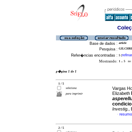
Coleç
Base de dados :
article
Pesquisa :
GILCHRI
Refer�ncias encontradas :
refina
5
[
Mostrando:
1 .. 5
no f
p�gina 1 de 1
1 / 5
Vargas Ho
seleciona
Elizabeth
para imprimir
asperel
condicio
Investig.
,
resumo
·
2 / 5