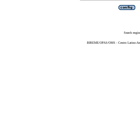
Search engin
BIREME/OPAS/OMS - Centro Latino-Ame