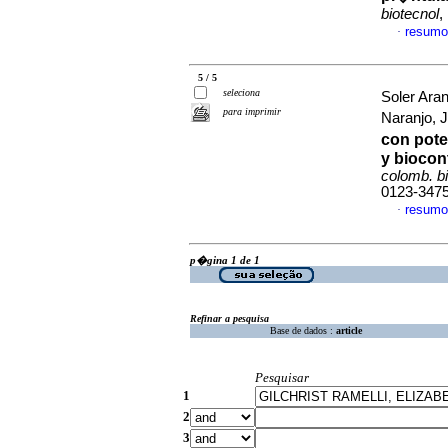
biotecnol
,
resumo
·
5 / 5
seleciona
Soler Aran
para imprimir
Naranjo, 
con pote
y biocon
colomb. b
0123-347
resumo
·
p�gina 1 de 1
Refinar a pesquisa
Base de dados :
article
Pesquisar
1
2
3