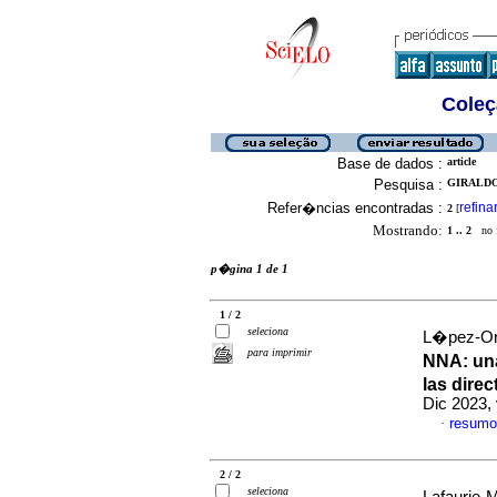
Coleç
Base de dados :
article
Pesquisa :
GIRALDO
Refer�ncias encontradas :
refina
2
[
Mostrando:
1 .. 2
no f
p�gina 1 de 1
1 / 2
seleciona
L�pez-Ord
para imprimir
NNA: una
las direc
Dic 2023, 
resumo
·
2 / 2
seleciona