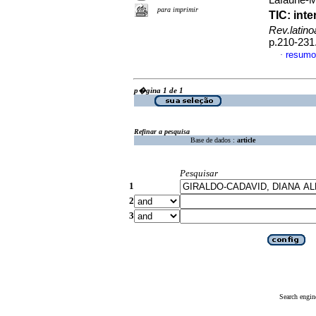
Lafaurie-M
para imprimir
TIC: int
Rev.latin
p.210-231
resumo
·
p�gina 1 de 1
Refinar a pesquisa
Base de dados :
article
Pesquisar
1
2
3
Search engin