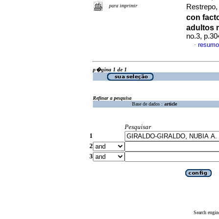
para imprimir
Restrepo,
con fac
adultos
no.3, p.3
resumo
·
p�gina 1 de 1
Refinar a pesquisa
Base de dados :
article
Pesquisar
1
2
3
Search engin