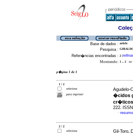
Coleç
Base de dados :
article
Pesquisa :
GIRALDO-
Refer�ncias encontradas :
refina
2
[
Mostrando:
1 .. 2
no f
p�gina 1 de 1
1 / 2
seleciona
Agudelo-O
para imprimir
�cidos g
cr�tico
222. ISSN
resumo
·
2 / 2
Gil-Toro, 
seleciona