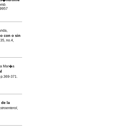
omb.
-9957
anda,
o con o sin
.35, no.4,
na Mar�a
al
, p.369-371.
 de la
stroenterol
,