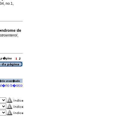
34, no.1,
ndrome de
stroenterol
,
ra p�gina
�rio avan�ado
l�rio b�sico