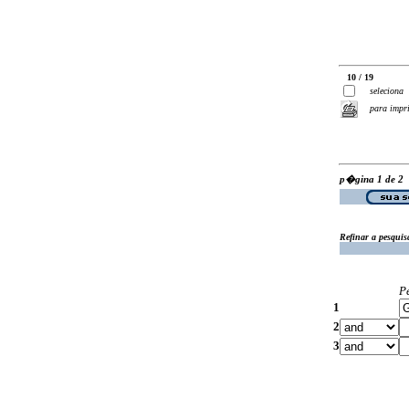
10 / 19
seleciona
para impr
p�gina 1 de 2
Refinar a pesquis
P
1
2
3