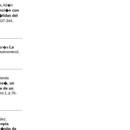
a, Ad�n
unci�n con
�lidas del
.337-344.
La
Mar�a
stroenterol
,
landa
Jos�, un
te de un
no.1, p.76-
dez,
copia
p�sito de