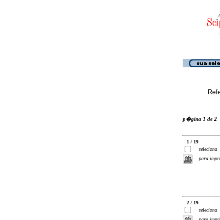
Ref
p�gina 1 de 2
1 / 19
seleciona
para impr
2 / 19
seleciona
para impr