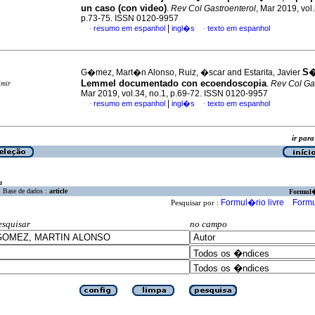
un caso (con video)
.
Rev Col Gastroenterol
, Mar 2019, vol.
p.73-75. ISSN 0120-9957
|
resumo em espanhol
ingl�s
texto em espanhol
·
·
S�
G�mez, Mart�n Alonso, Ruiz, �scar and Estarita, Javier
Lemmel documentado con ecoendoscopia
.
Rev Col Ga
imir
Mar 2019, vol.34, no.1, p.69-72. ISSN 0120-9957
|
resumo em espanhol
ingl�s
texto em espanhol
·
·
ir pa
a
Base de dados :
article
Formul
Formul�rio livre
Formu
Pesquisar por :
esquisar
no campo