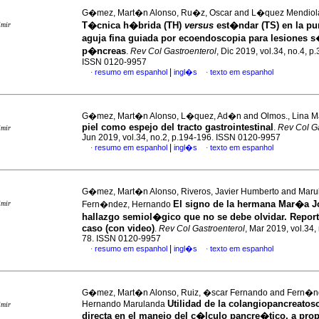
G�mez, Mart�n Alonso, Ru�z, Oscar and L�quez Mendiol
T�cnica h�brida (TH)
versus
est�ndar (TS) en la p
imir
aguja fina guiada por ecoendoscopia para lesiones s
p�ncreas
.
Rev Col Gastroenterol
, Dic 2019, vol.34, no.4, p
ISSN 0120-9957
|
resumo em espanhol
ingl�s
texto em espanhol
·
·
G�mez, Mart�n Alonso, L�quez, Ad�n and Olmos., Lina 
piel como espejo del tracto gastrointestinal
.
Rev Col Ga
imir
Jun 2019, vol.34, no.2, p.194-196. ISSN 0120-9957
|
resumo em espanhol
ingl�s
texto em espanhol
·
·
G�mez, Mart�n Alonso, Riveros, Javier Humberto and Maru
El signo de la hermana Mar�a 
imir
Fern�ndez, Hernando
hallazgo semiol�gico que no se debe olvidar. Repor
caso (con video)
.
Rev Col Gastroenterol
, Mar 2019, vol.34, 
78. ISSN 0120-9957
|
resumo em espanhol
ingl�s
texto em espanhol
·
·
G�mez, Mart�n Alonso, Ruiz, �scar Fernando and Fern�n
Utilidad de la colangiopancreatos
Hernando Marulanda
imir
directa en el manejo del c�lculo pancre�tico, a pro