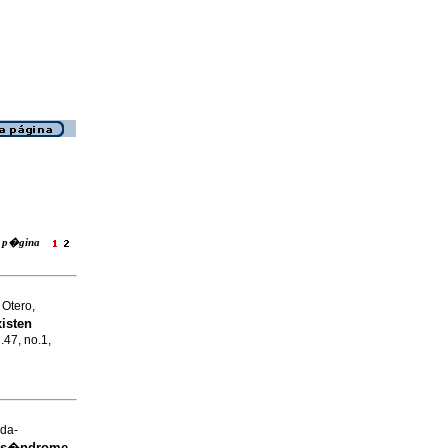
ra p�gina
Otero,
isten
l.47, no.1,
da-
n s�ndrome