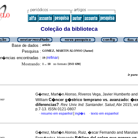
Coleção da biblioteca
Base de dados :
article
Pesquisa :
GOMEZ, MARTIN ALONSO [Autor]
er�ncias encontradas :
refinar
19
[
]
Mostrando:
1 .. 10
no formato [
ISO 690
]
ir pa
G�mez, Mart�n Alonso, Riveros Vega, Javier Humberto and 
C�ncer g�strico temprano vs. avanzado
:
�ex
imir
William
diferencias?
.
Rev. Univ. Ind. Santander. Salud
, Abr 2015, vo
p.7-13. ISSN 0121-0807
|
resumo em espanhol
ingl�s
texto em espanhol
·
·
G�mez, Mart�n Alonso, Ruiz, �scar Fernando and Marulan
P�lipo del colon que genera u
imir