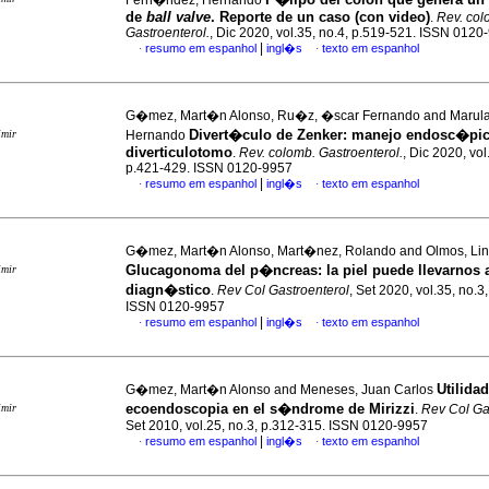
Fern�ndez, Hernando
de
ball valve
. Reporte de un caso (con video)
.
Rev. col
Gastroenterol.
, Dic 2020, vol.35, no.4, p.519-521. ISSN 0120
|
resumo em espanhol
ingl�s
texto em espanhol
·
·
G�mez, Mart�n Alonso, Ru�z, �scar Fernando and Marul
Divert�culo de Zenker: manejo endosc�pic
imir
Hernando
diverticulotomo
.
Rev. colomb. Gastroenterol.
, Dic 2020, vol
p.421-429. ISSN 0120-9957
|
resumo em espanhol
ingl�s
texto em espanhol
·
·
G�mez, Mart�n Alonso, Mart�nez, Rolando and Olmos, Li
Glucagonoma del p�ncreas: la piel puede llevarnos 
imir
diagn�stico
.
Rev Col Gastroenterol
, Set 2020, vol.35, no.3
ISSN 0120-9957
|
resumo em espanhol
ingl�s
texto em espanhol
·
·
Utilidad
G�mez, Mart�n Alonso and Meneses, Juan Carlos
ecoendoscopia en el s�ndrome de Mirizzi
imir
.
Rev Col Ga
Set 2010, vol.25, no.3, p.312-315. ISSN 0120-9957
|
resumo em espanhol
ingl�s
texto em espanhol
·
·