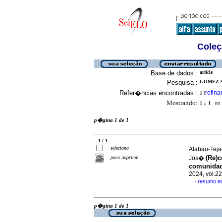
Coleç
Base de dados :
article
Pesquisa :
GOMEZ-SO
Refer�ncias encontradas :
refina
1
[
Mostrando:
1 .. 1
no f
p�gina 1 de 1
1 / 1
seleciona
Alabau-Teja
(Re)
para imprimir
Jos�
comunidad
2024, vol.2
resumo e
·
p�gina 1 de 1