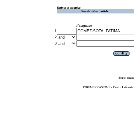
Refinar a pesquisa
Base de dados :
article
Pesquisar
1
2
3
Search engin
BIREME/OPAS/OMS - Centro Latino-Ame