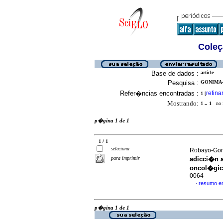
Coleç
Base de dados :
article
Pesquisa :
GONIMA-
Refer�ncias encontradas :
refina
1
[
Mostrando:
1 .. 1
no f
p�gina 1 de 1
1 / 1
seleciona
Robayo-Gonz
para imprimir
adicci�n a
oncol�gi
0064
resumo e
·
p�gina 1 de 1