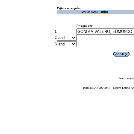
Refinar a pesquisa
Base de dados :
article
Pesquisar
1
2
3
Search engin
BIREME/OPAS/OMS - Centro Latino-Ame