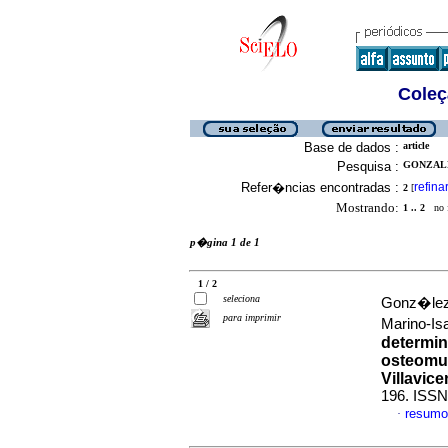
Coleç
Base de dados :
article
Pesquisa :
GONZALE
Refer�ncias encontradas :
refina
2
[
Mostrando:
1 .. 2
no f
p�gina 1 de 1
1 / 2
seleciona
Gonz�lez
para imprimir
Marino-Is
determin
osteomus
Villavice
196. ISSN
resumo
·