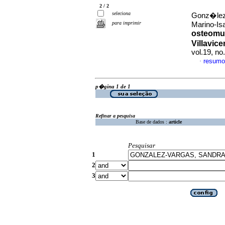
2 / 2
seleciona
Gonz�lez
para imprimir
Marino-Is
osteomus
Villavic
vol.19, n
resumo
·
p�gina 1 de 1
Refinar a pesquisa
Base de dados :
article
Pesquisar
1
2
3