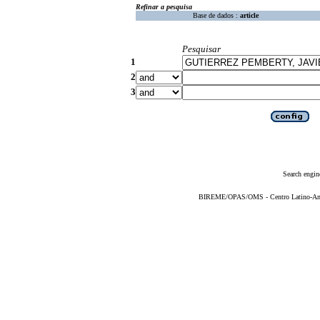
Refinar a pesquisa
Base de dados :
article
Pesquisar
1
2
3
Search engin
BIREME/OPAS/OMS - Centro Latino-Ame