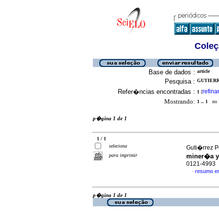
Coleç
Base de dados :
article
Pesquisa :
GUTIERR
Refer�ncias encontradas :
refina
1
[
Mostrando:
1 .. 1
no f
p�gina 1 de 1
1 / 1
seleciona
Guti�rrez P
para imprimir
miner�a y
0121-4993
resumo e
·
p�gina 1 de 1