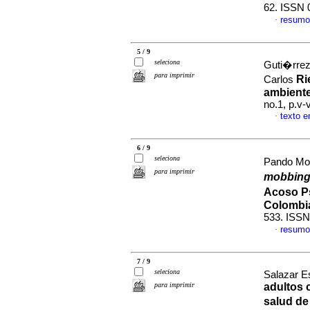
62. ISSN 
resumo
·
5 / 9
seleciona
Guti�rrez
para imprimir
Ri
Carlos
ambiente
no.1, p.v
texto 
·
6 / 9
seleciona
Pando Mor
para imprimir
mobbin
Acoso Ps
Colombi
533. ISSN
resumo
·
7 / 9
seleciona
Salazar E
para imprimir
adultos 
salud de