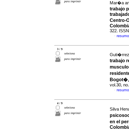
para imprimir
Mar�a an
trabajo 
trabajad
Centro-O
Colombi
322. ISSN
resumo
·
3 / 9
seleciona
Guti�rrez
para imprimir
trabajo 
musculoe
resident
Bogot�, 
vol.30, n
resumo
·
4 / 9
seleciona
Silva Hena
para imprimir
psicosoc
en el pe
Colombi