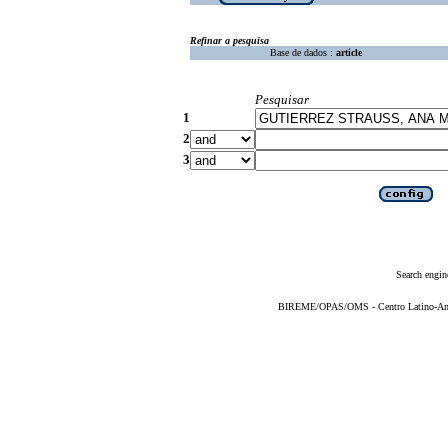
Refinar a pesquisa
Base de dados :
article
Pesquisar
1
2
3
Search engin
BIREME/OPAS/OMS - Centro Latino-Ame