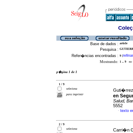
Coleç
Base de dados :
article
Pesquisa :
GUTIERR
Refer�ncias encontradas :
refina
9
[
Mostrando:
1 .. 9
no f
p�gina 1 de 1
1 / 9
seleciona
Guti�rrez
para imprimir
en Segur
Salud, Bar
5552
texto 
·
2 / 9
seleciona
Carri�n G