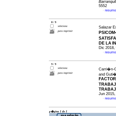
Barranquil
5552
resumo
·
8 / 9
seleciona
Salazar E
para imprimir
PSICOM
SATISF
DE LA 
Dic 2018,
resumo
·
9 / 9
seleciona
Carri�n-
para imprimir
and Guti
FACTOR
TRABAJ
TRABAJ
Jun 2015,
resumo
·
p�gina 1 de 1